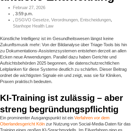
Februar 27, 2026
,
3:59 p.m.
,
DSGVO Gesetze, Verordnungen, Entscheidungen
,
Stanhope Health Law
Künstliche Intelligenz ist im Gesundheitswesen längst keine
Zukunftsmusik mehr: Von der Bildanalyse über Triage‑Tools bis hin
zu Dokumentations‑Assistenzsystemen entstehen derzeit an allen
Ecken neue Anwendungen. Parallel dazu haben Gerichte und
Aufsichtsbehörden 2025 begonnen, die datenschutzrechtlichen
Leitplanken für diese Systeme deutlich zu schärfen. Dieser Beitrag
ordnet die wichtigsten Signale ein und zeigt, was sie für Kliniken,
Praxen praktisch bedeuten.
KI‑Training ist zulässig – aber
streng begründungspflichtig
Ein prominenter Ausgangspunkt ist ein
Verfahren vor dem
Oberlandesgericht Köln
zur Nutzung von Social‑Media‑Daten für das
Training eines großen KI‑Sprachmodells. Im Eilverfahren ging es