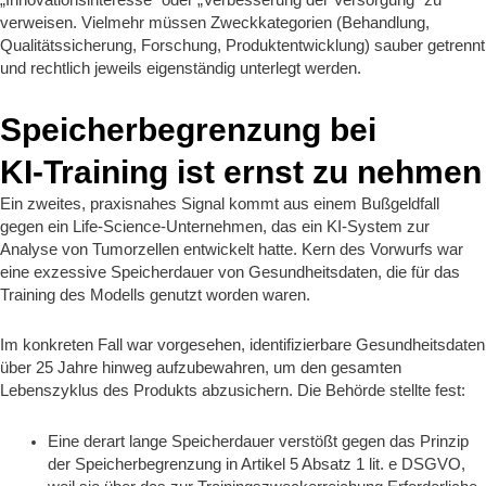
„Innovationsinteresse“ oder „Verbesserung der Versorgung“ zu
verweisen. Vielmehr müssen Zweckkategorien (Behandlung,
Qualitätssicherung, Forschung, Produktentwicklung) sauber getrennt
und rechtlich jeweils eigenständig unterlegt werden.
Speicherbegrenzung bei
KI‑Training ist ernst zu nehmen
Ein zweites, praxisnahes Signal kommt aus einem Bußgeldfall
gegen ein Life‑Science‑Unternehmen, das ein KI‑System zur
Analyse von Tumorzellen entwickelt hatte. Kern des Vorwurfs war
eine exzessive Speicherdauer von Gesundheitsdaten, die für das
Training des Modells genutzt worden waren.
Im konkreten Fall war vorgesehen, identifizierbare Gesundheitsdaten
über 25 Jahre hinweg aufzubewahren, um den gesamten
Lebenszyklus des Produkts abzusichern. Die Behörde stellte fest:
Eine derart lange Speicherdauer verstößt gegen das Prinzip
der Speicherbegrenzung in Artikel 5 Absatz 1 lit. e DSGVO,